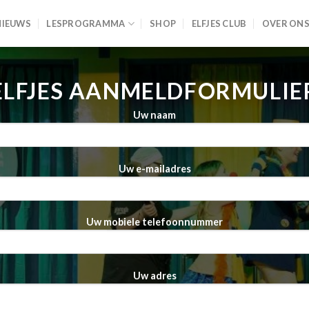
NIEUWS
LESPROGRAMMA
SHOP
ELFJES CLUB
OVER ON
ELFJES AANMELDFORMULIE
Uw naam
Uw e-mailadres
Uw mobiele telefoonnummer
Uw adres