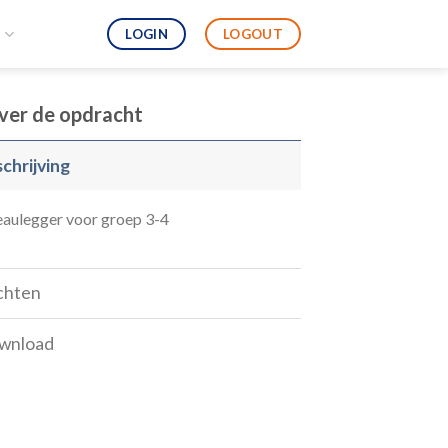
LOGIN
LOGOUT
S
ver de opdracht
chrijving
aulegger voor groep 3-4
chten
wnload