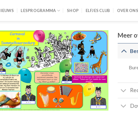
NIEUWS
LESPROGRAMMA
SHOP
ELFJES CLUB
OVER ON
Meer o
Bes
Bure
Re
Do