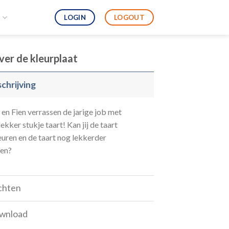
LOGIN
LOGOUT
S
er de kleurplaat
chrijving
 en Fien verrassen de jarige job met
lekker stukje taart! Kan jij de taart
euren en de taart nog lekkerder
en?
chten
wnload