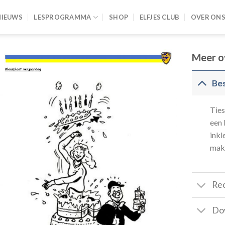
NIEUWS
LESPROGRAMMA
SHOP
ELFJES CLUB
OVER ON
Meer ov
Bes
Ties
een 
inkl
mak
Re
Do