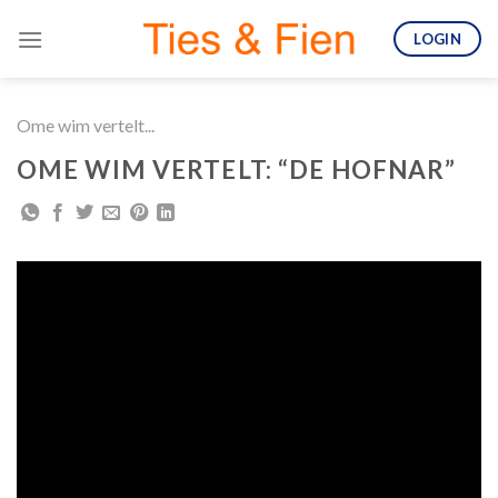
Skip
LOGIN
to
content
Ome wim vertelt...
OME WIM VERTELT: “DE HOFNAR”