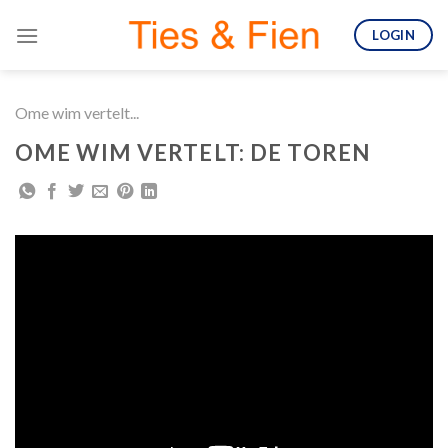
Skip
LOGIN
to
content
Ome wim vertelt...
OME WIM VERTELT: DE TOREN