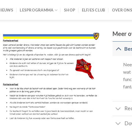
NIEUWS
LESPROGRAMMA
SHOP
ELFJES CLUB
OVER ON
Meer o
Bes
Neem
wat 
func
fant
Re
Do