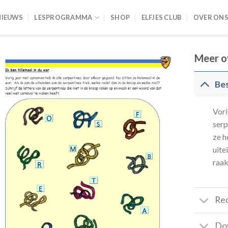
NIEUWS
LESPROGRAMMA
SHOP
ELFJES CLUB
OVER ON
Meer o
Bes
Vori
serp
ze h
uite
raak
Re
Do