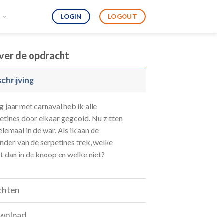
LOGIN
LOGOUT
S
ver de opdracht
chrijving
g jaar met carnaval heb ik alle
etines door elkaar gegooid. Nu zitten
elemaal in de war. Als ik aan de
inden van de serpetines trek, welke
t dan in de knoop en welke niet?
chten
wnload